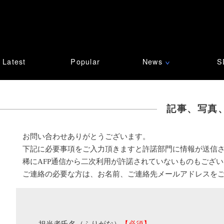
Latest
Popular
News
S
∨
記事、写真
お問い合わせありがとうございます。
下記に必要事項をご入力頂きますと許諾部門に情報が送信
稀にAFP通信から二次利用が許諾されていないものもござ
ご連絡の必要な方は、お名前、ご連絡先メールアドレスを