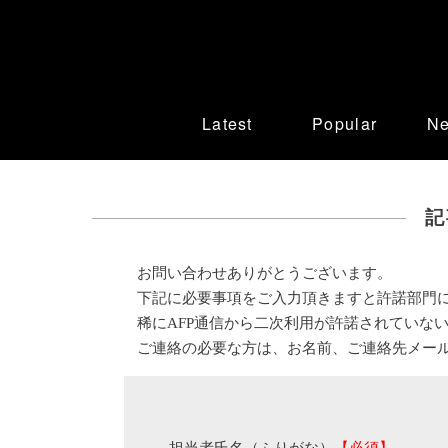
Latest
Popular
N
記
お問い合わせありがとうございます。
下記に必要事項をご入力頂きますと許諾部門
稀にAFP通信から二次利用が許諾されていな
ご連絡の必要な方は、お名前、ご連絡先メー