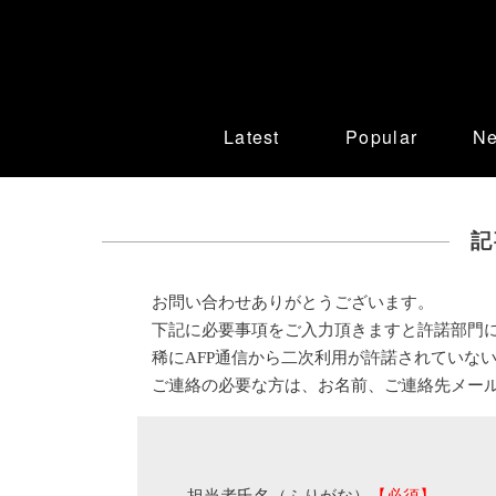
Latest
Popular
N
記
お問い合わせありがとうございます。
下記に必要事項をご入力頂きますと許諾部門
稀にAFP通信から二次利用が許諾されていな
ご連絡の必要な方は、お名前、ご連絡先メー