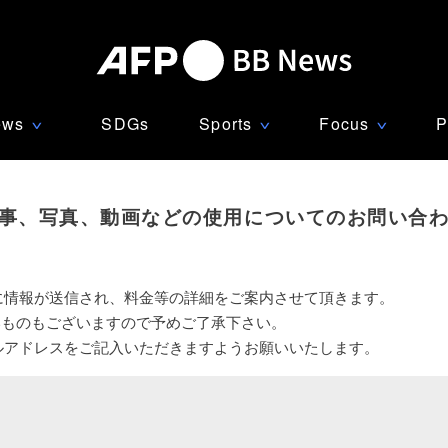
ews
SDGs
Sports
Focus
P
∨
∨
∨
事、写真、動画などの使用についてのお問い合
に情報が送信され、料金等の詳細をご案内させて頂きます。
いものもございますので予めご了承下さい。
ルアドレスをご記入いただきますようお願いいたします。