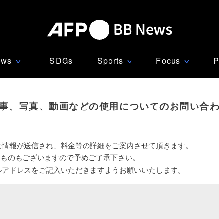
ews
SDGs
Sports
Focus
P
∨
∨
∨
事、写真、動画などの使用についてのお問い合
に情報が送信され、料金等の詳細をご案内させて頂きます。
いものもございますので予めご了承下さい。
ルアドレスをご記入いただきますようお願いいたします。