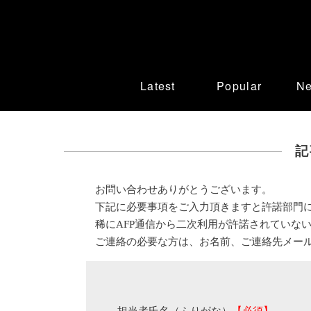
Latest
Popular
N
記
お問い合わせありがとうございます。
下記に必要事項をご入力頂きますと許諾部門
稀にAFP通信から二次利用が許諾されていな
ご連絡の必要な方は、お名前、ご連絡先メー