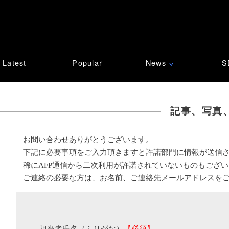
Latest
Popular
News
S
∨
記事、写真
お問い合わせありがとうございます。
下記に必要事項をご入力頂きますと許諾部門に情報が送信
稀にAFP通信から二次利用が許諾されていないものもござ
ご連絡の必要な方は、お名前、ご連絡先メールアドレスを