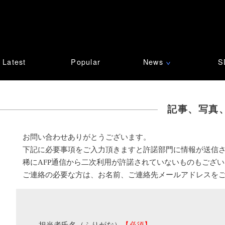
Latest
Popular
News
S
∨
記事、写真
お問い合わせありがとうございます。
下記に必要事項をご入力頂きますと許諾部門に情報が送信
稀にAFP通信から二次利用が許諾されていないものもござ
ご連絡の必要な方は、お名前、ご連絡先メールアドレスを