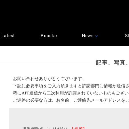
Latest
Popular
News
S
∨
記事、写真
お問い合わせありがとうございます。
下記に必要事項をご入力頂きますと許諾部門に情報が送信
稀にAFP通信から二次利用が許諾されていないものもござ
ご連絡の必要な方は、お名前、ご連絡先メールアドレスを