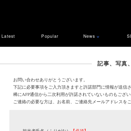
Latest
Popular
News
S
∨
記事、写真
お問い合わせありがとうございます。
下記に必要事項をご入力頂きますと許諾部門に情報が送信
稀にAFP通信から二次利用が許諾されていないものもござ
ご連絡の必要な方は、お名前、ご連絡先メールアドレスを