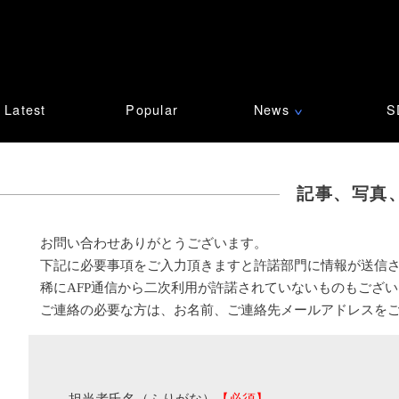
Latest
Popular
News
S
∨
記事、写真
お問い合わせありがとうございます。
下記に必要事項をご入力頂きますと許諾部門に情報が送信
稀にAFP通信から二次利用が許諾されていないものもござ
ご連絡の必要な方は、お名前、ご連絡先メールアドレスを