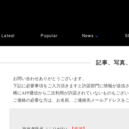
Latest
Popular
News
S
∨
記事、写真
お問い合わせありがとうございます。
下記に必要事項をご入力頂きますと許諾部門に情報が送信
稀にAFP通信から二次利用が許諾されていないものもござ
ご連絡の必要な方は、お名前、ご連絡先メールアドレスを