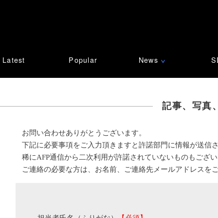
Latest
Popular
News
S
∨
記事、写真
お問い合わせありがとうございます。
下記に必要事項をご入力頂きますと許諾部門に情報が送信
稀にAFP通信から二次利用が許諾されていないものもござ
ご連絡の必要な方は、お名前、ご連絡先メールアドレスを