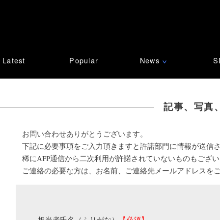
Latest
Popular
News
S
∨
記事、写真
お問い合わせありがとうございます。
下記に必要事項をご入力頂きますと許諾部門に情報が送信
稀にAFP通信から二次利用が許諾されていないものもござ
ご連絡の必要な方は、お名前、ご連絡先メールアドレスを