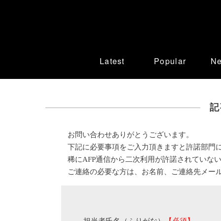
Latest
Popular
N
記
お問い合わせありがとうございます。
下記に必要事項をご入力頂きますと許諾部門
稀にAFP通信から二次利用が許諾されていな
ご連絡の必要な方は、お名前、ご連絡先メー