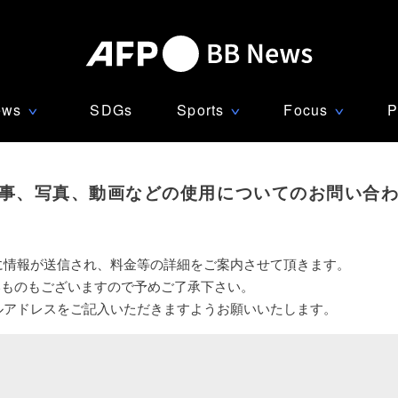
ews
SDGs
Sports
Focus
P
∨
∨
∨
事、写真、動画などの使用についてのお問い合
に情報が送信され、料金等の詳細をご案内させて頂きます。
いものもございますので予めご了承下さい。
ルアドレスをご記入いただきますようお願いいたします。