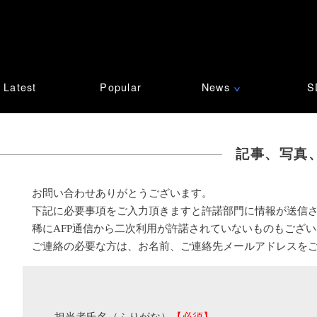
Latest
Popular
News
S
∨
記事、写真
お問い合わせありがとうございます。
下記に必要事項をご入力頂きますと許諾部門に情報が送信
稀にAFP通信から二次利用が許諾されていないものもござ
ご連絡の必要な方は、お名前、ご連絡先メールアドレスを