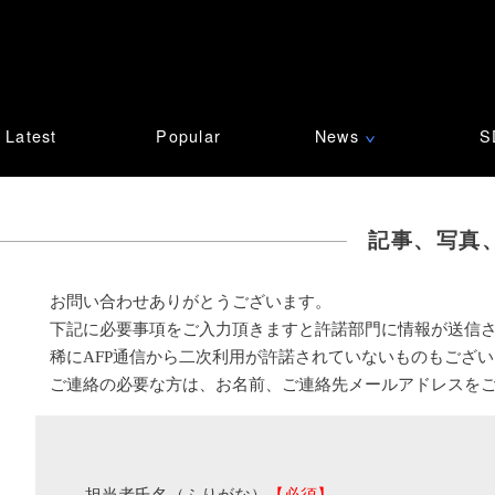
Latest
Popular
News
S
∨
記事、写真
お問い合わせありがとうございます。
下記に必要事項をご入力頂きますと許諾部門に情報が送信
稀にAFP通信から二次利用が許諾されていないものもござ
ご連絡の必要な方は、お名前、ご連絡先メールアドレスを