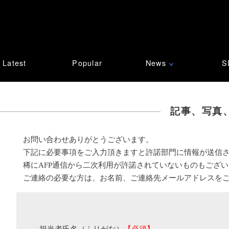
Latest
Popular
News
S
∨
記事、写真
お問い合わせありがとうございます。
下記に必要事項をご入力頂きますと許諾部門に情報が送信
稀にAFP通信から二次利用が許諾されていないものもござ
ご連絡の必要な方は、お名前、ご連絡先メールアドレスを