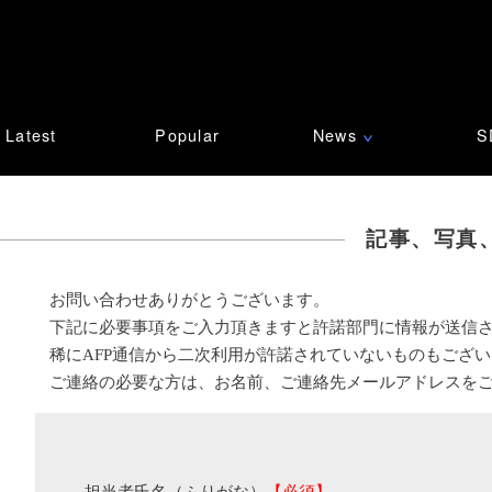
Latest
Popular
News
S
∨
記事、写真
お問い合わせありがとうございます。
下記に必要事項をご入力頂きますと許諾部門に情報が送信
稀にAFP通信から二次利用が許諾されていないものもござ
ご連絡の必要な方は、お名前、ご連絡先メールアドレスを