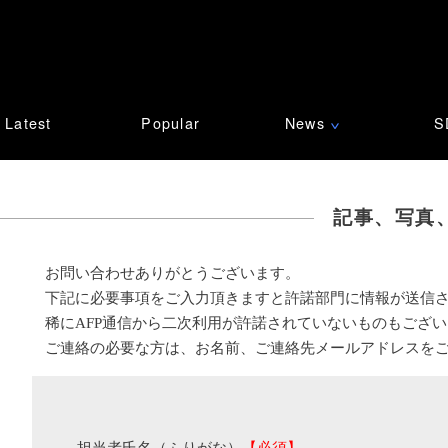
Latest
Popular
News
S
∨
記事、写真
お問い合わせありがとうございます。
下記に必要事項をご入力頂きますと許諾部門に情報が送信
稀にAFP通信から二次利用が許諾されていないものもござ
ご連絡の必要な方は、お名前、ご連絡先メールアドレスを