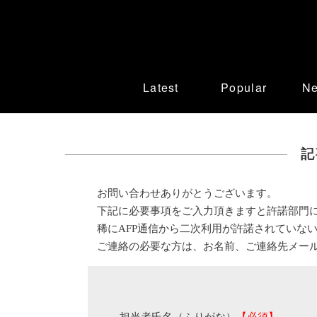
Latest
Popular
N
記
お問い合わせありがとうございます。
下記に必要事項をご入力頂きますと許諾部門
稀にAFP通信から二次利用が許諾されていな
ご連絡の必要な方は、お名前、ご連絡先メー