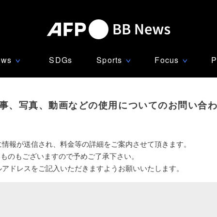
ews
SDGs
Sports
Focus
P
∨
∨
∨
事、写真、動画などの使用についてのお問い合
に情報が送信され、料金等の詳細をご案内させて頂きます。
いものもございますので予めご了承下さい。
ルアドレスをご記入いただきますようお願いいたします。