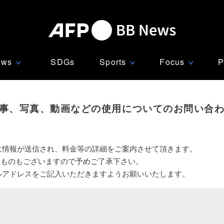
ews
SDGs
Sports
Focus
P
∨
∨
∨
事、写真、動画などの使用についてのお問い合
に情報が送信され、料金等の詳細をご案内させて頂きます。
いものもございますので予めご了承下さい。
ルアドレスをご記入いただきますようお願いいたします。