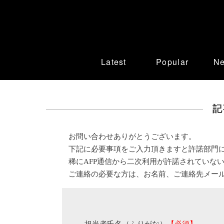
Latest
Popular
N
記
お問い合わせありがとうございます。
下記に必要事項をご入力頂きますと許諾部門
稀にAFP通信から二次利用が許諾されていな
ご連絡の必要な方は、お名前、ご連絡先メー