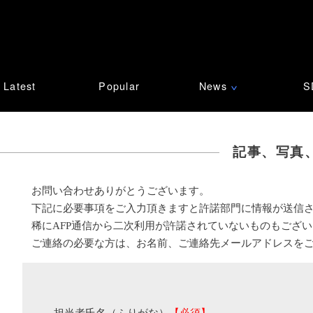
Latest
Popular
News
S
∨
記事、写真
お問い合わせありがとうございます。
下記に必要事項をご入力頂きますと許諾部門に情報が送信
稀にAFP通信から二次利用が許諾されていないものもござ
ご連絡の必要な方は、お名前、ご連絡先メールアドレスを