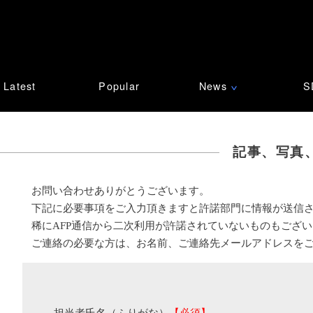
Latest
Popular
News
S
∨
記事、写真
お問い合わせありがとうございます。
下記に必要事項をご入力頂きますと許諾部門に情報が送信
稀にAFP通信から二次利用が許諾されていないものもござ
ご連絡の必要な方は、お名前、ご連絡先メールアドレスを