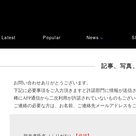
Latest
Popular
News
S
∨
記事、写真
お問い合わせありがとうございます。
下記に必要事項をご入力頂きますと許諾部門に情報が送信
稀にAFP通信から二次利用が許諾されていないものもござ
ご連絡の必要な方は、お名前、ご連絡先メールアドレスを