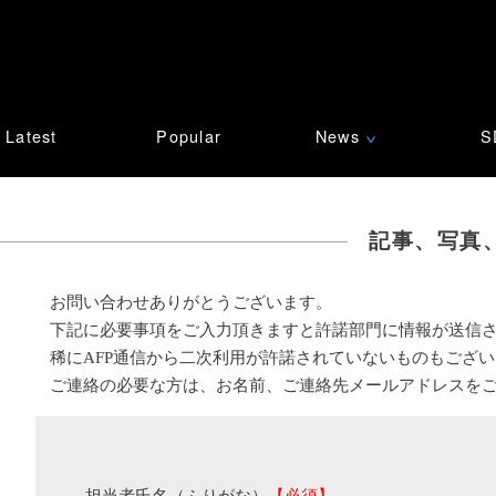
Latest
Popular
News
S
∨
記事、写真
お問い合わせありがとうございます。
下記に必要事項をご入力頂きますと許諾部門に情報が送信
稀にAFP通信から二次利用が許諾されていないものもござ
ご連絡の必要な方は、お名前、ご連絡先メールアドレスを