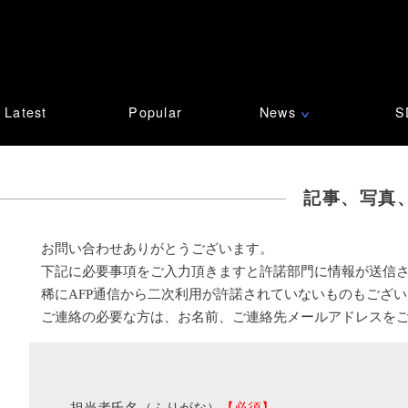
Latest
Popular
News
S
∨
記事、写真
お問い合わせありがとうございます。
下記に必要事項をご入力頂きますと許諾部門に情報が送信
稀にAFP通信から二次利用が許諾されていないものもござ
ご連絡の必要な方は、お名前、ご連絡先メールアドレスを