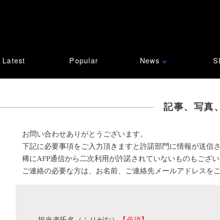
Latest
Popular
News
S
∨
記事、写真
お問い合わせありがとうございます。
下記に必要事項をご入力頂きますと許諾部門に情報が送信
稀にAFP通信から二次利用が許諾されていないものもござ
ご連絡の必要な方は、お名前、ご連絡先メールアドレスを