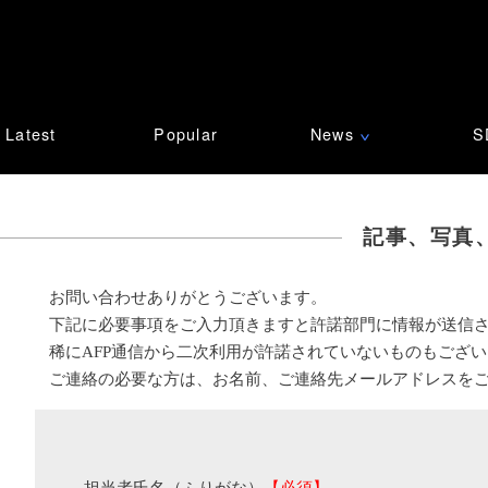
Latest
Popular
News
S
∨
記事、写真
お問い合わせありがとうございます。
下記に必要事項をご入力頂きますと許諾部門に情報が送信
稀にAFP通信から二次利用が許諾されていないものもござ
ご連絡の必要な方は、お名前、ご連絡先メールアドレスを