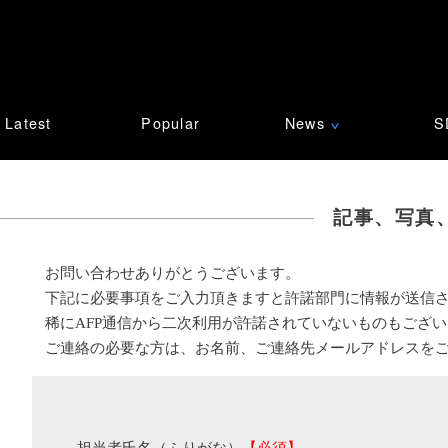
Latest
Popular
News
S
∨
記事、写真
お問い合わせありがとうございます。
下記に必要事項をご入力頂きますと許諾部門に情報が送信
稀にAFP通信から二次利用が許諾されていないものもござ
ご連絡の必要な方は、お名前、ご連絡先メールアドレスを