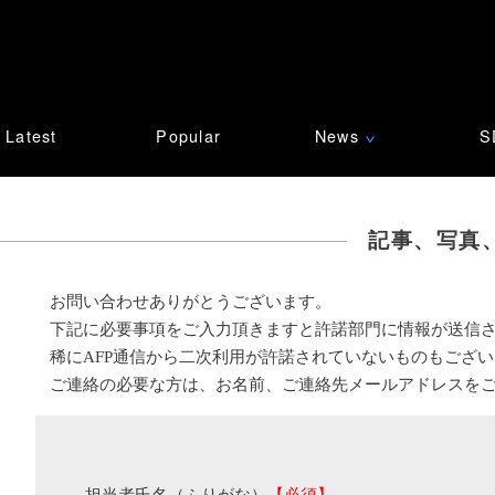
Latest
Popular
News
S
∨
記事、写真
お問い合わせありがとうございます。
下記に必要事項をご入力頂きますと許諾部門に情報が送信
稀にAFP通信から二次利用が許諾されていないものもござ
ご連絡の必要な方は、お名前、ご連絡先メールアドレスを