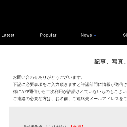
Latest
Popular
News
S
∨
記事、写真
お問い合わせありがとうございます。
下記に必要事項をご入力頂きますと許諾部門に情報が送信
稀にAFP通信から二次利用が許諾されていないものもござ
ご連絡の必要な方は、お名前、ご連絡先メールアドレスを