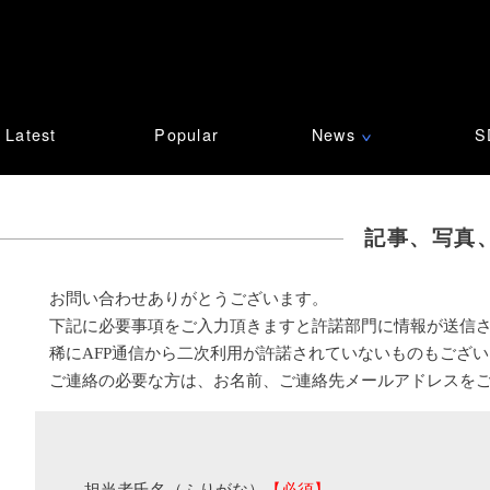
Latest
Popular
News
S
∨
記事、写真
お問い合わせありがとうございます。
下記に必要事項をご入力頂きますと許諾部門に情報が送信
稀にAFP通信から二次利用が許諾されていないものもござ
ご連絡の必要な方は、お名前、ご連絡先メールアドレスを