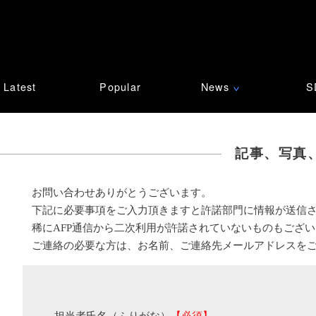
Latest
Popular
News
S
∨
記事、写真
お問い合わせありがとうございます。
下記に必要事項をご入力頂きますと許諾部門に情報が送信
稀にAFP通信から二次利用が許諾されていないものもござ
ご連絡の必要な方は、お名前、ご連絡先メールアドレスを