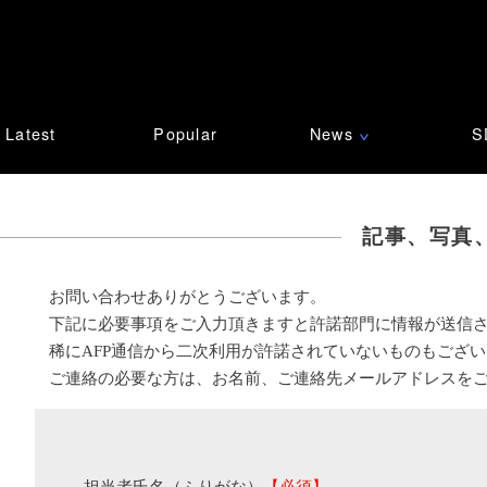
Latest
Popular
News
S
∨
記事、写真
お問い合わせありがとうございます。
下記に必要事項をご入力頂きますと許諾部門に情報が送信
稀にAFP通信から二次利用が許諾されていないものもござ
ご連絡の必要な方は、お名前、ご連絡先メールアドレスを