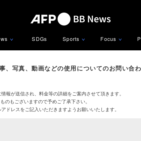
ews
SDGs
Sports
Focus
P
∨
∨
∨
事、写真、動画などの使用についてのお問い合
に情報が送信され、料金等の詳細をご案内させて頂きます。
いものもございますので予めご了承下さい。
ルアドレスをご記入いただきますようお願いいたします。