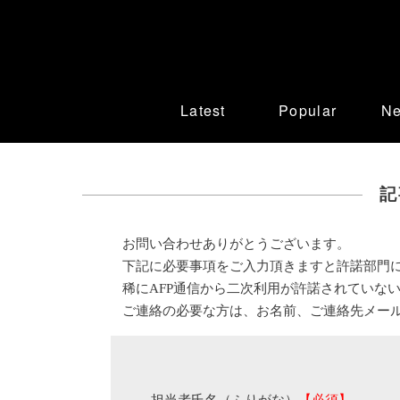
Latest
Popular
N
記
お問い合わせありがとうございます。
下記に必要事項をご入力頂きますと許諾部門
稀にAFP通信から二次利用が許諾されていな
ご連絡の必要な方は、お名前、ご連絡先メー