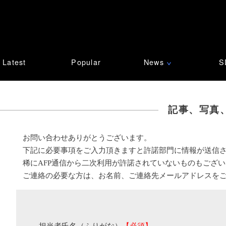
Latest
Popular
News
S
∨
記事、写真
お問い合わせありがとうございます。
下記に必要事項をご入力頂きますと許諾部門に情報が送信
稀にAFP通信から二次利用が許諾されていないものもござ
ご連絡の必要な方は、お名前、ご連絡先メールアドレスを