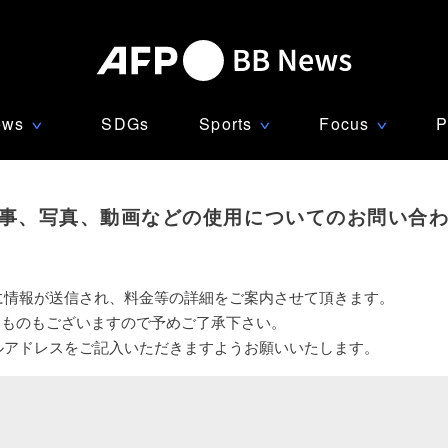
ews
SDGs
Sports
Focus
P
∨
∨
∨
事、写真、動画などの使用についてのお問い合
に情報が送信され、料金等の詳細をご案内させて頂きます。
いものもございますので予めご了承下さい。
ルアドレスをご記入いただきますようお願いいたします。