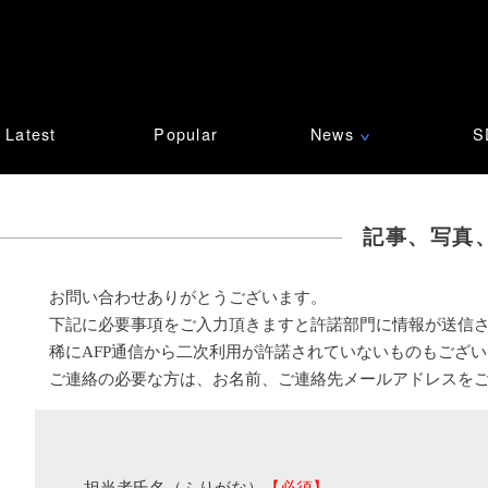
Latest
Popular
News
S
∨
記事、写真
お問い合わせありがとうございます。
下記に必要事項をご入力頂きますと許諾部門に情報が送信
稀にAFP通信から二次利用が許諾されていないものもござ
ご連絡の必要な方は、お名前、ご連絡先メールアドレスを