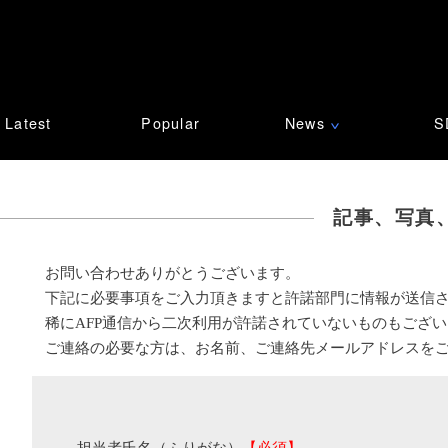
Latest
Popular
News
S
∨
記事、写真
お問い合わせありがとうございます。
下記に必要事項をご入力頂きますと許諾部門に情報が送信
稀にAFP通信から二次利用が許諾されていないものもござ
ご連絡の必要な方は、お名前、ご連絡先メールアドレスを