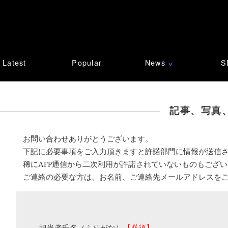
Latest
Popular
News
S
∨
記事、写真
お問い合わせありがとうございます。
下記に必要事項をご入力頂きますと許諾部門に情報が送信
稀にAFP通信から二次利用が許諾されていないものもござ
ご連絡の必要な方は、お名前、ご連絡先メールアドレスを