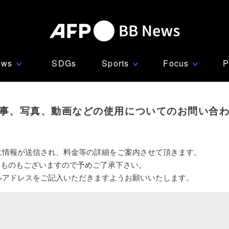
ews
SDGs
Sports
Focus
P
∨
∨
∨
事、写真、動画などの使用についてのお問い合
に情報が送信され、料金等の詳細をご案内させて頂きます。
いものもございますので予めご了承下さい。
ルアドレスをご記入いただきますようお願いいたします。