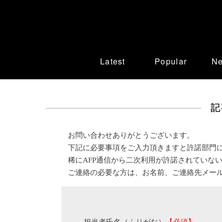
Latest
Popular
N
記
お問い合わせありがとうございます。
下記に必要事項をご入力頂きますと許諾部門
稀にAFP通信から二次利用が許諾されていな
ご連絡の必要な方は、お名前、ご連絡先メー