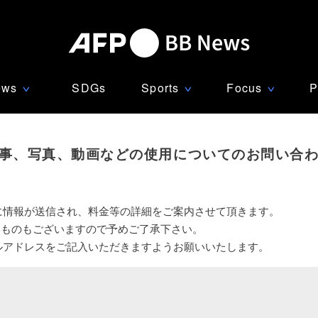
ews
SDGs
Sports
Focus
P
∨
∨
∨
事、写真、動画などの使用についてのお問い合
に情報が送信され、料金等の詳細をご案内させて頂きます。
いものもございますので予めご了承下さい。
ルアドレスをご記入いただきますようお願いいたします。