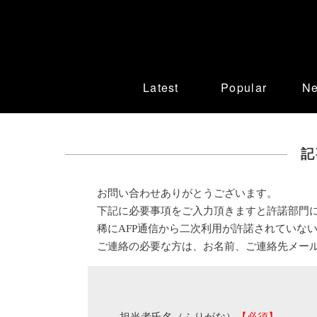
Latest
Popular
N
記
お問い合わせありがとうございます。
下記に必要事項をご入力頂きますと許諾部門
稀にAFP通信から二次利用が許諾されていな
ご連絡の必要な方は、お名前、ご連絡先メー