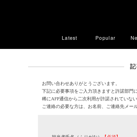
Latest
Popular
N
記
お問い合わせありがとうございます。
下記に必要事項をご入力頂きますと許諾部門
稀にAFP通信から二次利用が許諾されていな
ご連絡の必要な方は、お名前、ご連絡先メー