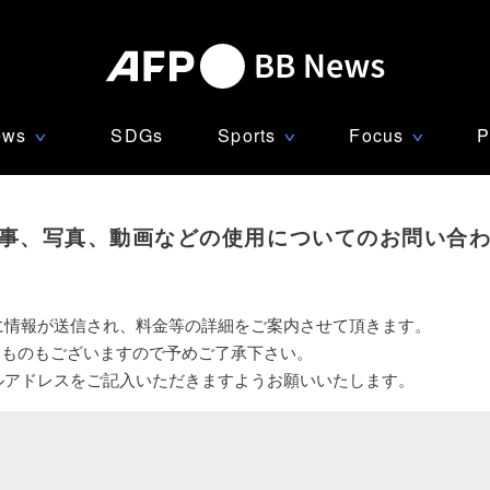
ews
SDGs
Sports
Focus
P
∨
∨
∨
事、写真、動画などの使用についてのお問い合
に情報が送信され、料金等の詳細をご案内させて頂きます。
いものもございますので予めご了承下さい。
ルアドレスをご記入いただきますようお願いいたします。