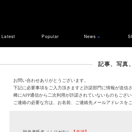
Latest
Popular
News
S
∨
記事、写真
お問い合わせありがとうございます。
下記に必要事項をご入力頂きますと許諾部門に情報が送信
稀にAFP通信から二次利用が許諾されていないものもござ
ご連絡の必要な方は、お名前、ご連絡先メールアドレスを