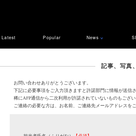
Latest
Popular
News
S
∨
記事、写真
お問い合わせありがとうございます。
下記に必要事項をご入力頂きますと許諾部門に情報が送信
稀にAFP通信から二次利用が許諾されていないものもござ
ご連絡の必要な方は、お名前、ご連絡先メールアドレスを