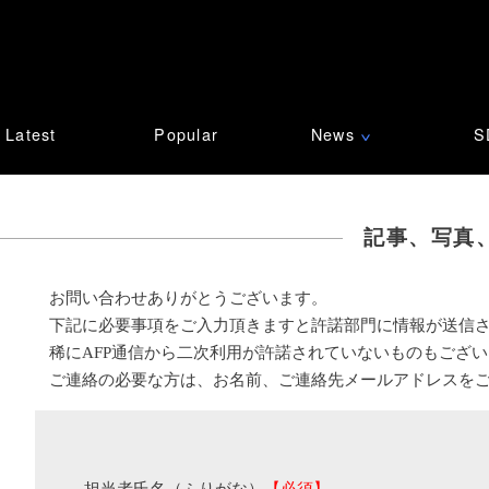
Latest
Popular
News
S
∨
記事、写真
お問い合わせありがとうございます。
下記に必要事項をご入力頂きますと許諾部門に情報が送信
稀にAFP通信から二次利用が許諾されていないものもござ
ご連絡の必要な方は、お名前、ご連絡先メールアドレスを