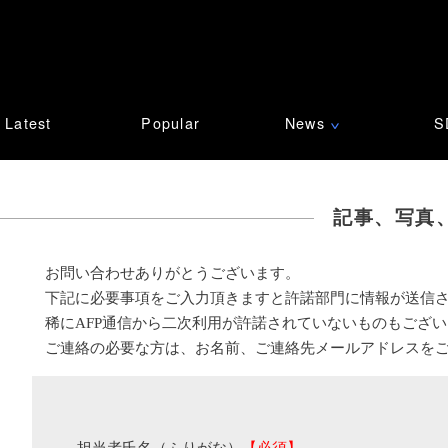
Latest
Popular
News
S
∨
記事、写真
お問い合わせありがとうございます。
下記に必要事項をご入力頂きますと許諾部門に情報が送信
稀にAFP通信から二次利用が許諾されていないものもござ
ご連絡の必要な方は、お名前、ご連絡先メールアドレスを