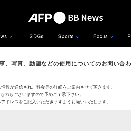
ews
SDGs
Sports
Focus
P
∨
∨
∨
事、写真、動画などの使用についてのお問い合
に情報が送信され、料金等の詳細をご案内させて頂きます。
いものもございますので予めご了承下さい。
ルアドレスをご記入いただきますようお願いいたします。