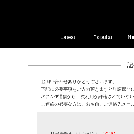
Latest
Popular
N
記
お問い合わせありがとうございます。
下記に必要事項をご入力頂きますと許諾部門
稀にAFP通信から二次利用が許諾されていな
ご連絡の必要な方は、お名前、ご連絡先メー