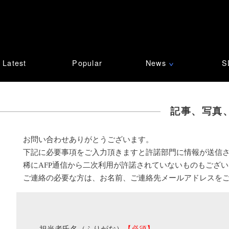
Latest
Popular
News
S
∨
記事、写真
お問い合わせありがとうございます。
下記に必要事項をご入力頂きますと許諾部門に情報が送信
稀にAFP通信から二次利用が許諾されていないものもござ
ご連絡の必要な方は、お名前、ご連絡先メールアドレスを