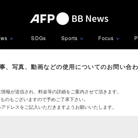
ews
SDGs
Sports
Focus
P
∨
∨
∨
事、写真、動画などの使用についてのお問い合
に情報が送信され、料金等の詳細をご案内させて頂きます。
いものもございますので予めご了承下さい。
ルアドレスをご記入いただきますようお願いいたします。