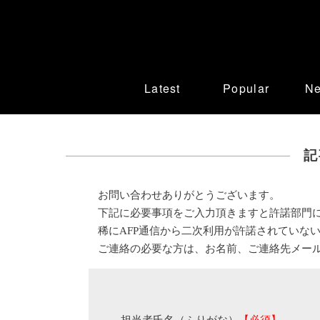
Latest
Popular
N
記
お問い合わせありがとうございます。
下記に必要事項をご入力頂きますと許諾部門
稀にAFP通信から二次利用が許諾されていな
ご連絡の必要な方は、お名前、ご連絡先メー