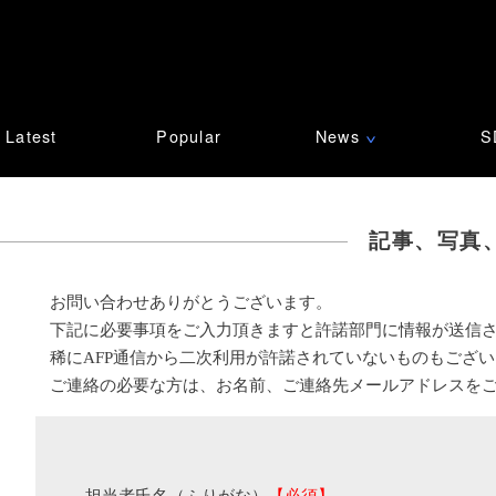
Latest
Popular
News
S
∨
記事、写真
お問い合わせありがとうございます。
下記に必要事項をご入力頂きますと許諾部門に情報が送信
稀にAFP通信から二次利用が許諾されていないものもござ
ご連絡の必要な方は、お名前、ご連絡先メールアドレスを